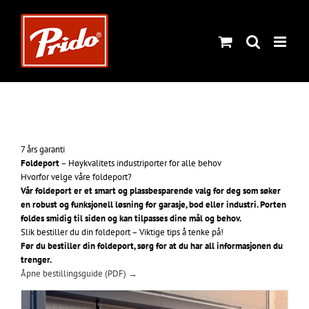
Hopp
til
innhold
7 års garanti
Foldeport
– Høykvalitets industriporter for alle behov
Hvorfor velge våre foldeport?
Vår foldeport er et smart og plassbesparende valg for deg som søker
en robust og funksjonell løsning for garasje, bod eller industri. Porten
foldes smidig til siden og kan tilpasses dine mål og behov.
Slik bestiller du din foldeport – Viktige tips å tenke på!
Før du bestiller din foldeport, sørg for at du har all informasjonen du
trenger.
Åpne bestillingsguide (PDF) →