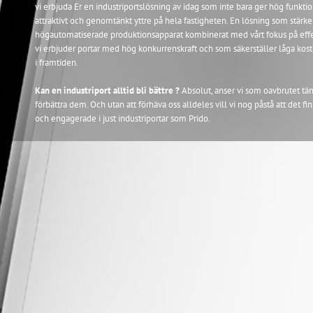
vi erbjuda Er en industriportslösning av idag som inte bara ger hög funktiona
attraktivt och genomtänkt yttre på hela fastigheten. En lösning som stärke
högautomatiserade produktionsapparat kombinerat med vårt fokus på effekti
vi erbjuder portar med hög konkurrenskraft och som säkerställer låga kos
i framtiden.
Kan en industriport alltid bli bättre ?
Absolut, anser vi som oavbrutet tän
förbättra dem. Och utan att förhäva oss alldeles vill vi nog påstå att det f
och engagerade i just industriportar som Prido.