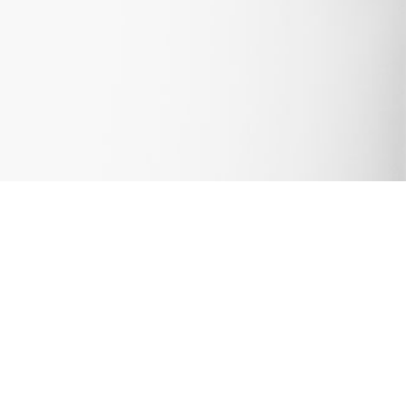
VÅR LÅNGA ERFARENHET AV PORTA
Utveckling och tillverkning må
fabrik i Tråvad, mitt på Västgö
Portarna måste skräddarsys ef
stor betydelse för helheten.