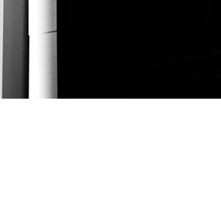
R HAR LÄRT OSS FÖLJANDE:
ste göras tillsammans. För att ha full kontroll försöker vi göra allt i vår egen
taslätten.
ter öppningen, det finns inte en produkt som passar alla och designen har