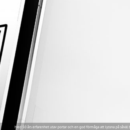
Med 50 års erfarenhet utav portar och en god förmåga att lyssna på såväl 